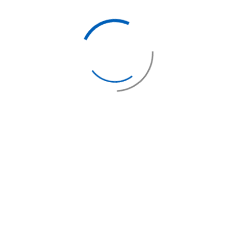
MANDE UMA MENSAGEM VIA E-MAIL
INVESTINDO EM RIVIERA DE SÃO LOURENÇO E MIAMI
IMÓVEIS - REAL ESTATE
Contribuímos para o crescimento do seu negócio. No
entanto, a Plataforma não oferece garantia
incondicional de que você conseguirá obter quaisquer
resultados ou ganhar algum dinheiro utilizando qualquer
uma de nossas ideias, ferramentas, estratégias e
recomendações.
Nada em nossos sites é uma promessa ou garantia de
ganhos futuros para você.
MENTORIA EXCLUSIVA
Governança
Digital, que possibilita a